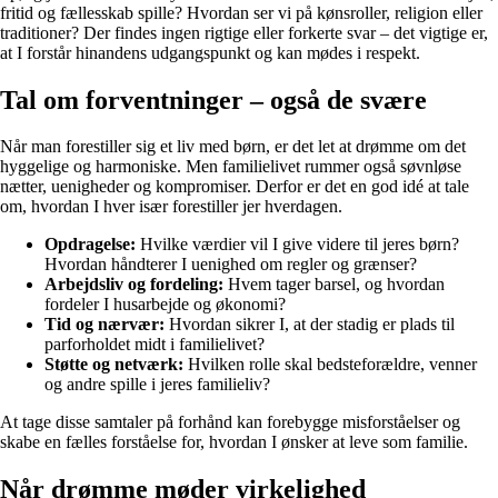
fritid og fællesskab spille? Hvordan ser vi på kønsroller, religion eller
traditioner? Der findes ingen rigtige eller forkerte svar – det vigtige er,
at I forstår hinandens udgangspunkt og kan mødes i respekt.
Tal om forventninger – også de svære
Når man forestiller sig et liv med børn, er det let at drømme om det
hyggelige og harmoniske. Men familielivet rummer også søvnløse
nætter, uenigheder og kompromiser. Derfor er det en god idé at tale
om, hvordan I hver især forestiller jer hverdagen.
Opdragelse:
Hvilke værdier vil I give videre til jeres børn?
Hvordan håndterer I uenighed om regler og grænser?
Arbejdsliv og fordeling:
Hvem tager barsel, og hvordan
fordeler I husarbejde og økonomi?
Tid og nærvær:
Hvordan sikrer I, at der stadig er plads til
parforholdet midt i familielivet?
Støtte og netværk:
Hvilken rolle skal bedsteforældre, venner
og andre spille i jeres familieliv?
At tage disse samtaler på forhånd kan forebygge misforståelser og
skabe en fælles forståelse for, hvordan I ønsker at leve som familie.
Når drømme møder virkelighed