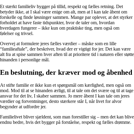
Et stærkt familieliv bygger på tillid, respekt og fælles retning. Det
betyder ikke, at I skal være enige om alt, men at I kan tale åbent om
forskelle og finde løsninger sammen. Mange par oplever, at det styrker
forholdet at have faste tidspunkter, hvor de taler om, hvordan
hverdagen fungerer – ikke kun om praktiske ting, men også om
følelser og trivsel.
Overvej at formulere jeres fælles værdier – måske som en lille
“familieaftale”, der beskriver, hvad der er vigtigt for jer. Det kan være
alt fra at spise sammen hver aften til at prioritere tid i naturen eller støtte
hinanden i personlige mål.
En beslutning, der kræver mod og åbenhed
At stifte familie er ikke kun et spørgsmål om kærlighed, men også om
mod. Mod til at se hinanden ærligt, til at tale om det svære og til at tage
ansvar for det liv, I skaber sammen. Jo mere åbent I kan tale om jeres
værdier og forventninger, desto stærkere står I, når livet for alvor
begynder at udfordre jer.
Familielivet bliver sjældent, som man forestiller sig – men det kan blive
endnu bedre, hvis det bygger på forståelse, respekt og fælles drømme.