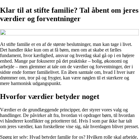
Klar til at stifte familie? Tal åbent om jeres
værdier og forventninger
At stifte familie er en af de største beslutninger, man kan tage i livet.
Det handler ikke kun om at få børn, men om at skabe et fælles
fundament, hvor kærlighed, ansvar og hverdag skal gå op i en højere
enhed. Mange par fokuserer på det praktiske – bolig, økonomi og
arbejde – men glemmer at tale om de værdier og forventninger, der i
sidste ende former familielivet. En åben samtale om, hvad I hver især
drømmer om, tror på og frygter, kan være nøglen til et stærkere og
mere harmonisk udgangspunkt.
Hvorfor værdier betyder noget
Værdier er de grundlæggende principper, der styrer vores valg og
handlinger. De påvirker alt fra, hvordan vi opdrager børn, til hvordan
vi håndterer konflikter og prioriterer tid. Hvis I som par ikke har talt
om jeres værdier, kan forskellene vise sig, når hverdagen bliver presset.
Spørg jer selv: Hvad betyder familie for os? Hvilken rolle skal arbejde,