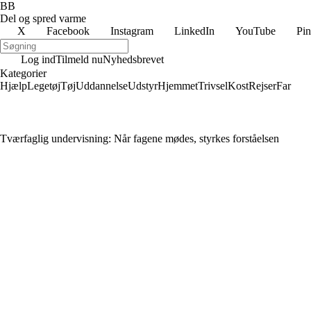
BB
Del og spred varme
X
Facebook
Instagram
LinkedIn
YouTube
Pin
Log ind
Tilmeld nu
Nyhedsbrevet
Kategorier
Hjælp
Legetøj
Tøj
Uddannelse
Udstyr
Hjemmet
Trivsel
Kost
Rejser
Far
Tværfaglig undervisning: Når fagene mødes, styrkes forståelsen