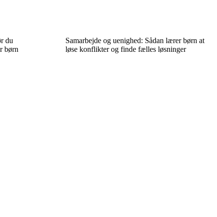
r du
Samarbejde og uenighed: Sådan lærer børn at
r børn
løse konflikter og finde fælles løsninger