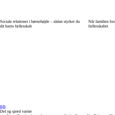
Sociale relationer i børnehøjde – sådan styrker du
Når familien for
dit barns fællesskab
fællesskabet
BB
Del og spred varme