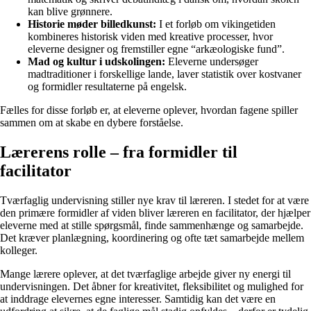
kan blive grønnere.
Historie møder billedkunst:
I et forløb om vikingetiden
kombineres historisk viden med kreative processer, hvor
eleverne designer og fremstiller egne “arkæologiske fund”.
Mad og kultur i udskolingen:
Eleverne undersøger
madtraditioner i forskellige lande, laver statistik over kostvaner
og formidler resultaterne på engelsk.
Fælles for disse forløb er, at eleverne oplever, hvordan fagene spiller
sammen om at skabe en dybere forståelse.
Lærerens rolle – fra formidler til
facilitator
Tværfaglig undervisning stiller nye krav til læreren. I stedet for at være
den primære formidler af viden bliver læreren en facilitator, der hjælper
eleverne med at stille spørgsmål, finde sammenhænge og samarbejde.
Det kræver planlægning, koordinering og ofte tæt samarbejde mellem
kolleger.
Mange lærere oplever, at det tværfaglige arbejde giver ny energi til
undervisningen. Det åbner for kreativitet, fleksibilitet og mulighed for
at inddrage elevernes egne interesser. Samtidig kan det være en