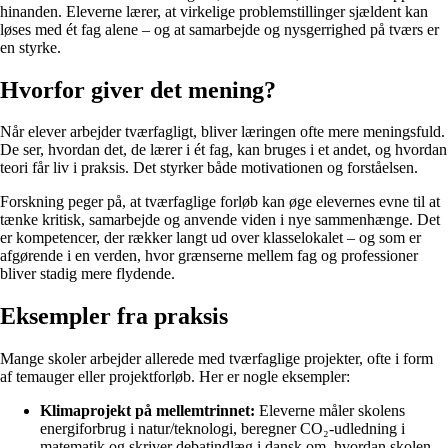
hinanden. Eleverne lærer, at virkelige problemstillinger sjældent kan
løses med ét fag alene – og at samarbejde og nysgerrighed på tværs er
en styrke.
Hvorfor giver det mening?
Når elever arbejder tværfagligt, bliver læringen ofte mere meningsfuld.
De ser, hvordan det, de lærer i ét fag, kan bruges i et andet, og hvordan
teori får liv i praksis. Det styrker både motivationen og forståelsen.
Forskning peger på, at tværfaglige forløb kan øge elevernes evne til at
tænke kritisk, samarbejde og anvende viden i nye sammenhænge. Det
er kompetencer, der rækker langt ud over klasselokalet – og som er
afgørende i en verden, hvor grænserne mellem fag og professioner
bliver stadig mere flydende.
Eksempler fra praksis
Mange skoler arbejder allerede med tværfaglige projekter, ofte i form
af temauger eller projektforløb. Her er nogle eksempler:
Klimaprojekt på mellemtrinnet:
Eleverne måler skolens
energiforbrug i natur/teknologi, beregner CO₂-udledning i
matematik og skriver debatindlæg i dansk om, hvordan skolen