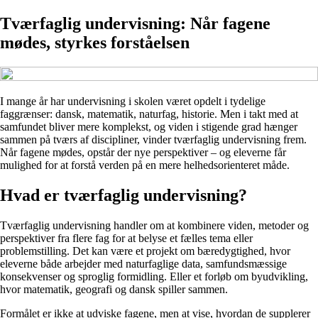
Tværfaglig undervisning: Når fagene
mødes, styrkes forståelsen
I mange år har undervisning i skolen været opdelt i tydelige
faggrænser: dansk, matematik, naturfag, historie. Men i takt med at
samfundet bliver mere komplekst, og viden i stigende grad hænger
sammen på tværs af discipliner, vinder tværfaglig undervisning frem.
Når fagene mødes, opstår der nye perspektiver – og eleverne får
mulighed for at forstå verden på en mere helhedsorienteret måde.
Hvad er tværfaglig undervisning?
Tværfaglig undervisning handler om at kombinere viden, metoder og
perspektiver fra flere fag for at belyse et fælles tema eller
problemstilling. Det kan være et projekt om bæredygtighed, hvor
eleverne både arbejder med naturfaglige data, samfundsmæssige
konsekvenser og sproglig formidling. Eller et forløb om byudvikling,
hvor matematik, geografi og dansk spiller sammen.
Formålet er ikke at udviske fagene, men at vise, hvordan de supplerer