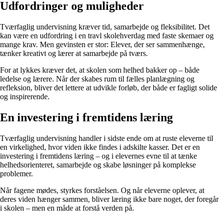
Udfordringer og muligheder
Tværfaglig undervisning kræver tid, samarbejde og fleksibilitet. Det
kan være en udfordring i en travl skolehverdag med faste skemaer og
mange krav. Men gevinsten er stor: Elever, der ser sammenhænge,
tænker kreativt og lærer at samarbejde på tværs.
For at lykkes kræver det, at skolen som helhed bakker op – både
ledelse og lærere. Når der skabes rum til fælles planlægning og
refleksion, bliver det lettere at udvikle forløb, der både er fagligt solide
og inspirerende.
En investering i fremtidens læring
Tværfaglig undervisning handler i sidste ende om at ruste eleverne til
en virkelighed, hvor viden ikke findes i adskilte kasser. Det er en
investering i fremtidens læring – og i elevernes evne til at tænke
helhedsorienteret, samarbejde og skabe løsninger på komplekse
problemer.
Når fagene mødes, styrkes forståelsen. Og når eleverne oplever, at
deres viden hænger sammen, bliver læring ikke bare noget, der foregår
i skolen – men en måde at forstå verden på.