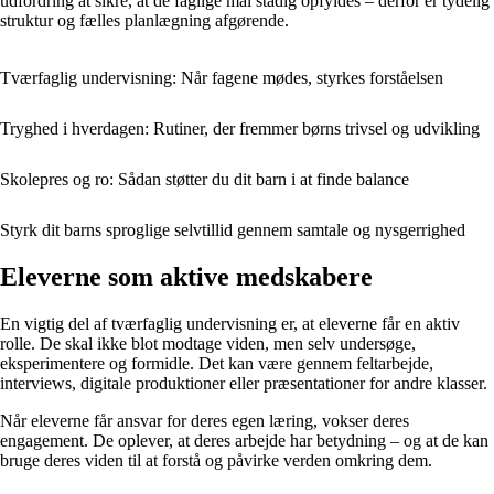
udfordring at sikre, at de faglige mål stadig opfyldes – derfor er tydelig
struktur og fælles planlægning afgørende.
Tværfaglig undervisning: Når fagene mødes, styrkes forståelsen
Tryghed i hverdagen: Rutiner, der fremmer børns trivsel og udvikling
Skolepres og ro: Sådan støtter du dit barn i at finde balance
Styrk dit barns sproglige selvtillid gennem samtale og nysgerrighed
Eleverne som aktive medskabere
En vigtig del af tværfaglig undervisning er, at eleverne får en aktiv
rolle. De skal ikke blot modtage viden, men selv undersøge,
eksperimentere og formidle. Det kan være gennem feltarbejde,
interviews, digitale produktioner eller præsentationer for andre klasser.
Når eleverne får ansvar for deres egen læring, vokser deres
engagement. De oplever, at deres arbejde har betydning – og at de kan
bruge deres viden til at forstå og påvirke verden omkring dem.